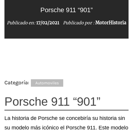
Gordon-Keeble GK1
Porsche 911 “901”
Historia de Seat
Nuccio Bertone
Publicado en:
Publicado en:
Publicado en:
Publicado en:
13/07/2020
18/12/2020
17/02/2021
11/07/2020
Publicado por :
Publicado por :
Publicado por :
Publicado por :
MotorHistoria
MotorHistoria
MotorHistoria
MotorHistoria
Categoría:
Automoviles
Porsche 911 “901”
La historia de Porsche se concebiría su historia sin
su modelo más icónico el Porsche 911. Este modelo