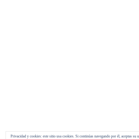
Chevrolet Corvette
Aunque hoy en día, esta famosa saga automo
seguidores a lo largo del mundo, su comie
los primeros Corvette no podían presumir n
LEER MAS >>
Publicado en:
24/10/2017
Publicado por :
MotorHist
Privacidad y cookies: este sitio usa cookies. Si continúas navegando por él, aceptas su 