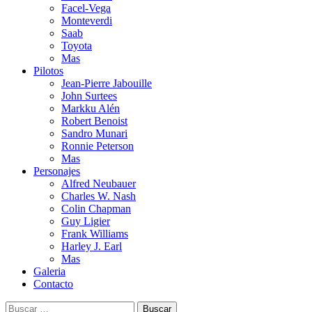
Facel-Vega
Monteverdi
Saab
Toyota
Mas
Pilotos
Jean-Pierre Jabouille
John Surtees
Markku Alén
Robert Benoist
Sandro Munari
Ronnie Peterson
Mas
Personajes
Alfred Neubauer
Charles W. Nash
Colin Chapman
Guy Ligier
Frank Williams
Harley J. Earl
Mas
Galeria
Contacto
Buscar: