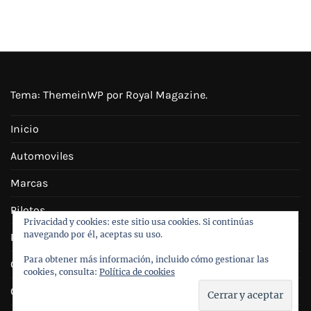
Tema:
ThemeinWP
por Royal Magazine.
Inicio
Automoviles
Marcas
Pilotos
Privacidad y cookies: este sitio usa cookies. Si continúas
navegando por él, aceptas su uso.
Personajes
Para obtener más información, incluido cómo gestionar las
Galeria
cookies, consulta:
Política de cookies
Contacto