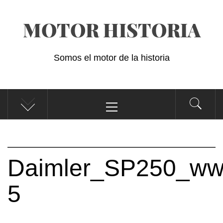
Saltar
MOTOR HISTORIA
al
contenido
Somos el motor de la historia
Menú
principal
Daimler_SP250_www
5