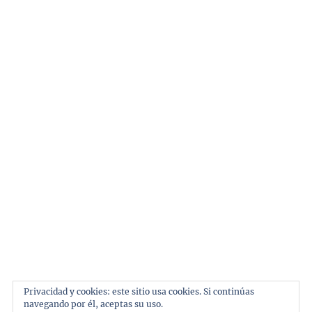
Tema:
ThemeinWP
por Royal Magazine.
Inicio
Automoviles
Marcas
Pilotos
Privacidad y cookies: este sitio usa cookies. Si continúas
navegando por él, aceptas su uso.
Personajes