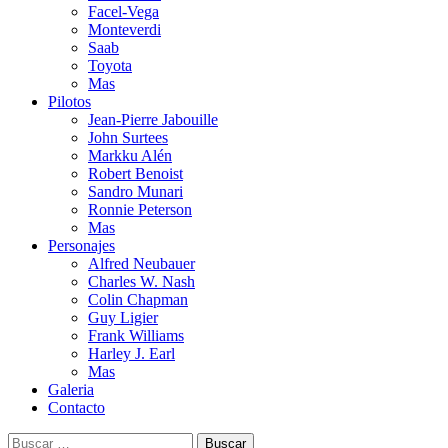
Facel-Vega
Monteverdi
Saab
Toyota
Mas
Pilotos
Jean-Pierre Jabouille
John Surtees
Markku Alén
Robert Benoist
Sandro Munari
Ronnie Peterson
Mas
Personajes
Alfred Neubauer
Charles W. Nash
Colin Chapman
Guy Ligier
Frank Williams
Harley J. Earl
Mas
Galeria
Contacto
Buscar: