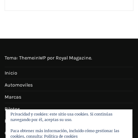
Tema:
ThemeinWP
por Royal Magazine.
Inicio
Automoviles
Marcas
Pilotos
Privacidad y cookies: este sitio usa cookies. Si continúas
navegando por él, aceptas su uso.
Personajes
Para obtener más información, incluido cómo gestionar las
Galeria
cookies, consulta:
Política de cookies