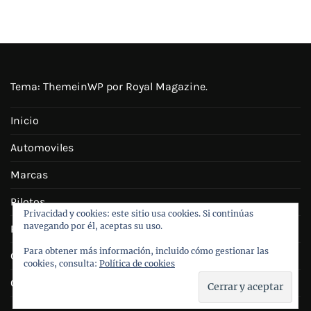
Tema:
ThemeinWP
por Royal Magazine.
Inicio
Automoviles
Marcas
Pilotos
Privacidad y cookies: este sitio usa cookies. Si continúas
navegando por él, aceptas su uso.
Personajes
Para obtener más información, incluido cómo gestionar las
Galeria
cookies, consulta:
Política de cookies
Contacto