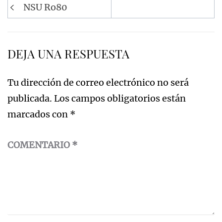
Navegación
NSU Ro80
de
entradas
DEJA UNA RESPUESTA
Tu dirección de correo electrónico no será
publicada.
Los campos obligatorios están
marcados con
*
COMENTARIO
*