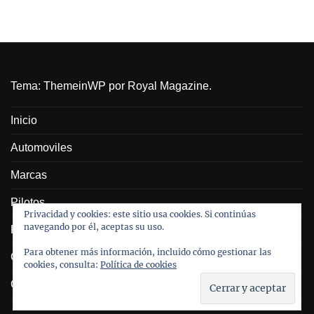
Tema:
ThemeinWP
por Royal Magazine.
Inicio
Automoviles
Marcas
Pilotos
Privacidad y cookies: este sitio usa cookies. Si continúas
navegando por él, aceptas su uso.
Personajes
Para obtener más información, incluido cómo gestionar las
Galeria
cookies, consulta:
Política de cookies
Contacto