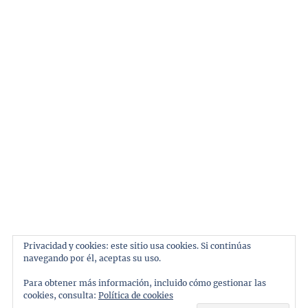
Tema:
ThemeinWP
por Royal Magazine.
Inicio
Automoviles
Marcas
Pilotos
Privacidad y cookies: este sitio usa cookies. Si continúas
navegando por él, aceptas su uso.
Personajes
Para obtener más información, incluido cómo gestionar las
Galeria
cookies, consulta:
Política de cookies