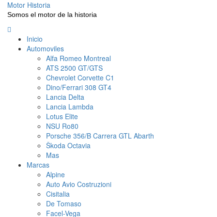
Saltar
Motor Historia
al
Somos el motor de la historia
contenido
Menú
principal
Inicio
Automoviles
Alfa Romeo Montreal
ATS 2500 GT/GTS
Chevrolet Corvette C1
Dino/Ferrari 308 GT4
Lancia Delta
Lancia Lambda
Lotus Elite
NSU Ro80
Porsche 356/B Carrera GTL Abarth
Škoda Octavia
Mas
Marcas
Alpine
Auto Avio Costruzioni
Cisitalia
De Tomaso
Facel-Vega