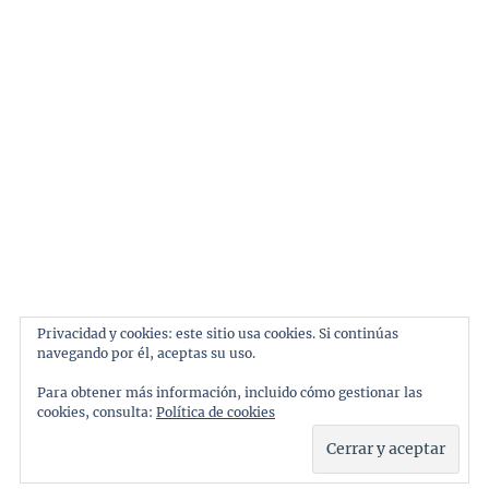
Tema:
ThemeinWP
por Royal Magazine.
Inicio
Automoviles
Marcas
Pilotos
Privacidad y cookies: este sitio usa cookies. Si continúas
navegando por él, aceptas su uso.
Personajes
Para obtener más información, incluido cómo gestionar las
Galeria
cookies, consulta:
Política de cookies
Contacto