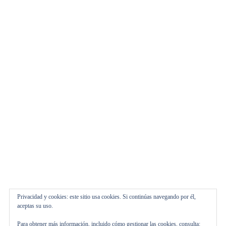
Tema:
ThemeinWP
por Royal Magazine.
Inicio
Automoviles
Marcas
Pilotos
Privacidad y cookies: este sitio usa cookies. Si continúas navegando por él,
aceptas su uso.
Personajes
Para obtener más información, incluido cómo gestionar las cookies, consulta: