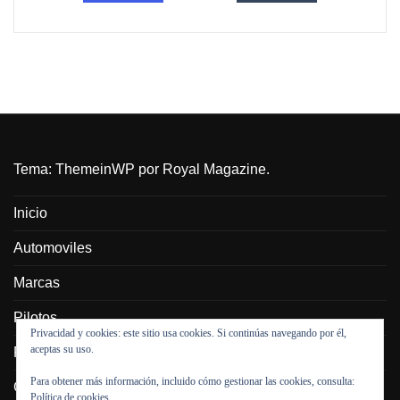
Tema:
ThemeinWP
por Royal Magazine.
Inicio
Automoviles
Marcas
Pilotos
Privacidad y cookies: este sitio usa cookies. Si continúas navegando por él,
aceptas su uso.
Personajes
Para obtener más información, incluido cómo gestionar las cookies, consulta:
Galeria
Política de cookies