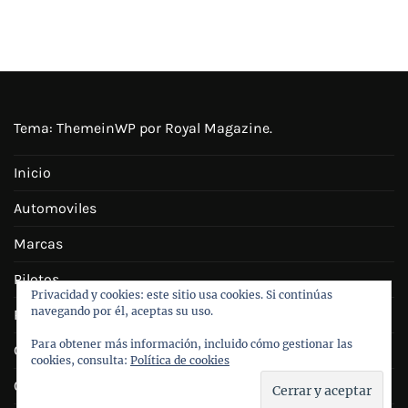
Tema:
ThemeinWP
por Royal Magazine.
Inicio
Automoviles
Marcas
Pilotos
Privacidad y cookies: este sitio usa cookies. Si continúas
navegando por él, aceptas su uso.
Personajes
Para obtener más información, incluido cómo gestionar las
Galeria
cookies, consulta:
Política de cookies
Contacto