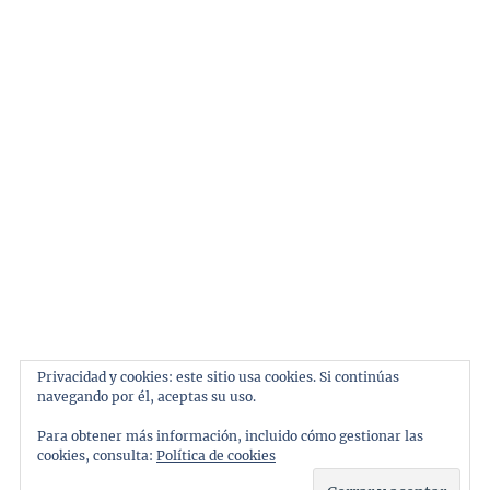
Tema:
ThemeinWP
por Royal Magazine.
Inicio
Automoviles
Marcas
Pilotos
Privacidad y cookies: este sitio usa cookies. Si continúas
navegando por él, aceptas su uso.
Personajes
Para obtener más información, incluido cómo gestionar las
Galeria
cookies, consulta:
Política de cookies
Contacto