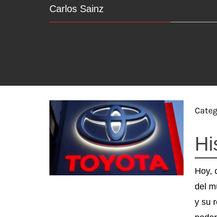
Carlos Sainz
Categ
Hi
Hoy, 
del m
y su 