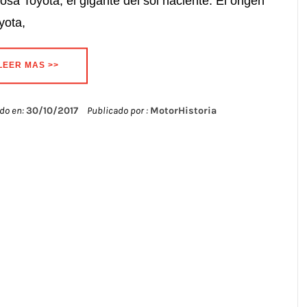
osa Toyota, el gigante del sol naciente. El origen
yota,
LEER MAS >>
do en:
30/10/2017
Publicado por :
MotorHistoria