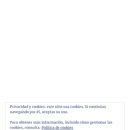
Tema:
ThemeinWP
por Royal Magazine.
Inicio
Automoviles
Marcas
Pilotos
Privacidad y cookies: este sitio usa cookies. Si continúas
navegando por él, aceptas su uso.
Personajes
Para obtener más información, incluido cómo gestionar las
Galeria
cookies, consulta:
Política de cookies