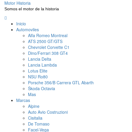
Saltar
Motor Historia
al
Somos el motor de la historia
contenido
Menú
principal
Inicio
Automoviles
Alfa Romeo Montreal
ATS 2500 GT/GTS
Chevrolet Corvette C1
Dino/Ferrari 308 GT4
Lancia Delta
Lancia Lambda
Lotus Elite
NSU Ro80
Porsche 356/B Carrera GTL Abarth
Škoda Octavia
Mas
Marcas
Alpine
Auto Avio Costruzioni
Cisitalia
De Tomaso
Facel-Vega